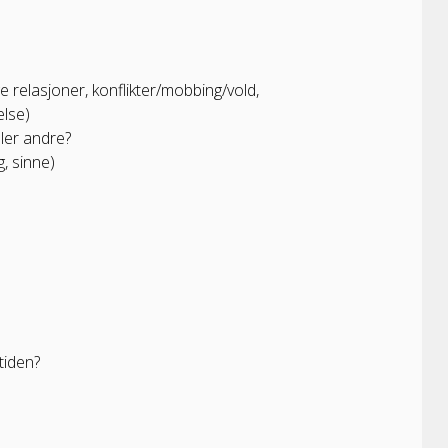
ge relasjoner, konflikter/mobbing/vold,
delse)
ler andre?
g, sinne)
 tiden?