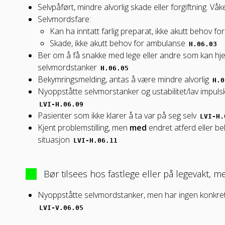
Selvpåført, mindre alvorlig skade eller forgiftning. V
Selvmordsfare:
Kan ha inntatt farlig preparat, ikke akutt behov 
Skade, ikke akutt behov for ambulanse
H.06.03
Ber om å få snakke med lege eller andre som kan hjel
selvmordstanker
H.06.05
Bekymringsmelding, antas å være mindre alvorlig
H.0
Nyoppståtte selvmorstanker og ustabilitet/lav impulsk
LVI-H.06.09
Pasienter som ikke klarer å ta var på seg selv
LVI-H.
Kjent problemstilling, men
med
endret atferd eller be
situasjon
LVI-H.06.11
Bør tilsees hos fastlege eller på legevakt, me
Nyoppståtte selvmordstanker, men har ingen konkret
LVI-V.06.05