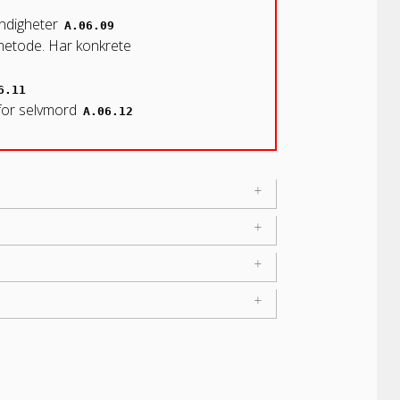
endigheter
A.06.09
 metode. Har konkrete
6.11
 for selvmord
A.06.12