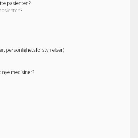
øtte pasienten?
 pasienten?
er, personlighetsforstyrrelser)
t nye medisiner?