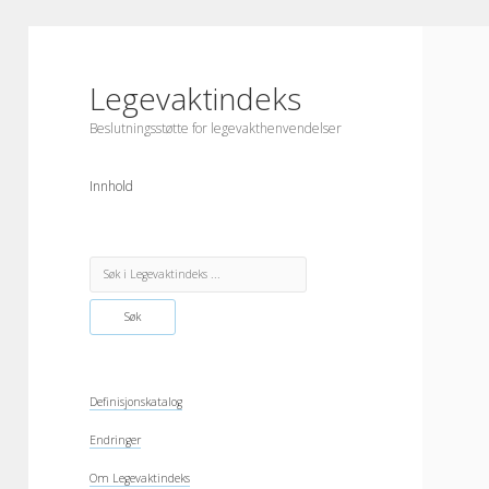
Legevaktindeks
Beslutningsstøtte for legevakthenvendelser
Innhold
Sidebar
Search
Definisjonskatalog
Endringer
Om Legevaktindeks