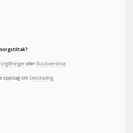
msorgstiltak?
Forgiftninger
eller
Rus/overdose
.
uke oppslag om
Selvskading.