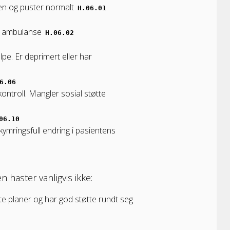
åken og puster normalt
H.06.01
for ambulanse
H.06.02
pe. Er deprimert eller har
6.06
ontroll. Mangler sosial støtte
06.10
kymringsfull endring i pasientens
n haster vanligvis ikke:
e planer og har god støtte rundt seg