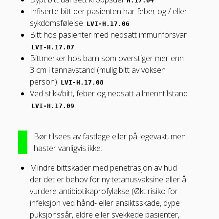
H.17.04
Infiserte bitt der pasienten har feber og / eller
sykdomsfølelse
LVI-H.17.06
Bitt hos pasienter med nedsatt immunforsvar
LVI-H.17.07
Bittmerker hos barn som overstiger mer enn
3 cm i tannavstand (mulig bitt av voksen
person)
LVI-H.17.08
Ved stikk/bitt, feber og nedsatt allmenntilstand
LVI-H.17.09
Bør tilsees av fastlege eller på legevakt, men
haster vanligvis ikke:
Mindre bittskader med penetrasjon av hud
der det er behov for ny tetanusvaksine eller å
vurdere antibiotikaprofylakse (Økt risiko for
infeksjon ved hånd- eller ansiktsskade, dype
puksjonssår, eldre eller svekkede pasienter,