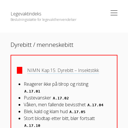
open
Legevaktindeks
menu
Beslutningsstøtte for legevakthenvendelser
Sidebar
Search
Innhold
Dyrebitt / menneskebitt
Definisjonskatalog
NIMN Kap.15: Dyrebitt – Insektstikk
Endringer
Om Legevaktindeks
Reagerer ikke på tilrop og risting
A.17.01
Brukervilkår og personvern
Pustevansker
A.17.02
Våken, men fallende bevissthet
A.17.04
Blek, kald og klam hud
A.17.05
Stort blodtap etter bitt, blør fortsatt
A.17.10