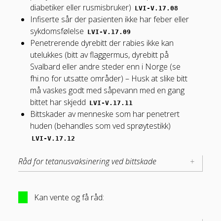
diabetiker eller rusmisbruker)
LVI-V.17.08
Infiserte sår der pasienten ikke har feber eller
sykdomsfølelse
LVI-V.17.09
Penetrerende dyrebitt der rabies ikke kan
utelukkes (bitt av flaggermus, dyrebitt på
Svalbard eller andre steder enn i Norge (se
fhi.no for utsatte områder) – Husk at slike bitt
må vaskes godt med såpevann med en gang
bittet har skjedd
LVI-V.17.11
Bittskader av menneske som har penetrert
huden (behandles som ved sprøytestikk)
LVI-V.17.12
Råd for tetanusvaksinering ved bittskade
Kan vente og få råd: